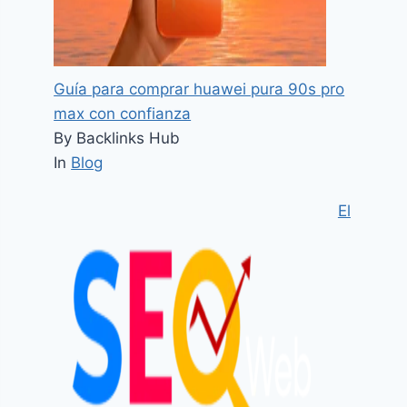
Guía para comprar huawei pura 90s pro
max con confianza
By Backlinks Hub
In
Blog
El