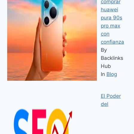
comprar
huawei
pura 90s
pro max
con
confianza
By
Backlinks
Hub
In
Blog
El Poder
del