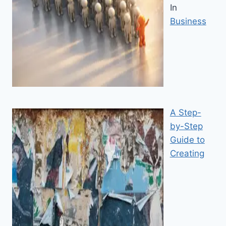
In
Business
A Step-
by-Step
Guide to
Creating