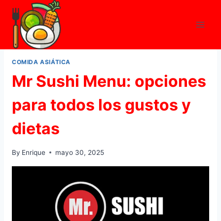
Skip
to
content
COMIDA ASIÁTICA
Mr Sushi Menu: opciones
para todos los gustos y
dietas
By
Enrique
mayo 30, 2025