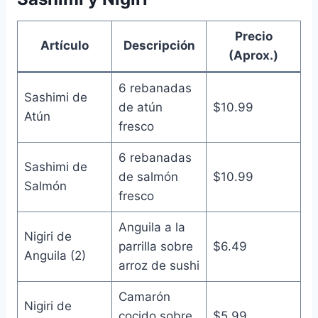
Precio
Artículo
Descripción
(Aprox.)
6 rebanadas
Sashimi de
de atún
$10.99
Atún
fresco
6 rebanadas
Sashimi de
de salmón
$10.99
Salmón
fresco
Anguila a la
Nigiri de
parrilla sobre
$6.49
Anguila (2)
arroz de sushi
Camarón
Nigiri de
cocido sobre
$5.99