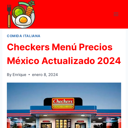
Skip
to
content
COMIDA ITALIANA
Checkers Menú Precios
México Actualizado 2024
By
Enrique
enero 8, 2024