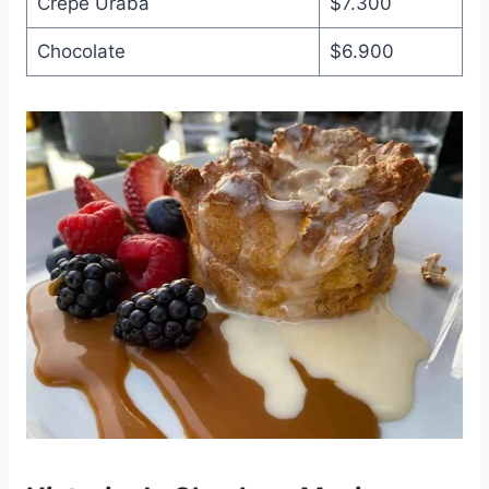
Crepe Urabá
$7.300
Chocolate
$6.900