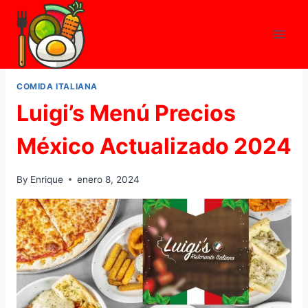
Skip
to
content
COMIDA ITALIANA
Luigi’s Menú Precios
México Actualizado 2024
By
Enrique
enero 8, 2024