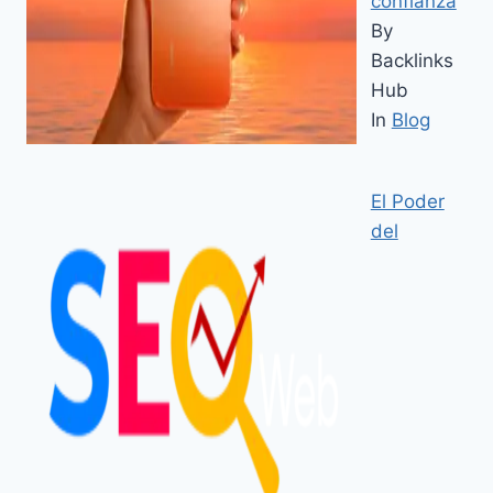
confianza
By
Backlinks
Hub
In
Blog
El Poder
del