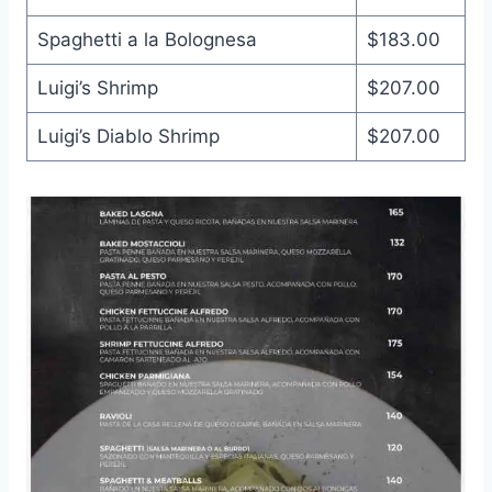
Spaghetti a la Bolognesa
$183.00
Luigi’s Shrimp
$207.00
Luigi’s Diablo Shrimp
$207.00