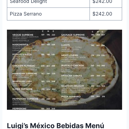
Seafood Delight
$242.00
Pizza Serrano
$242.00
Luigi’s México Bebidas Menú