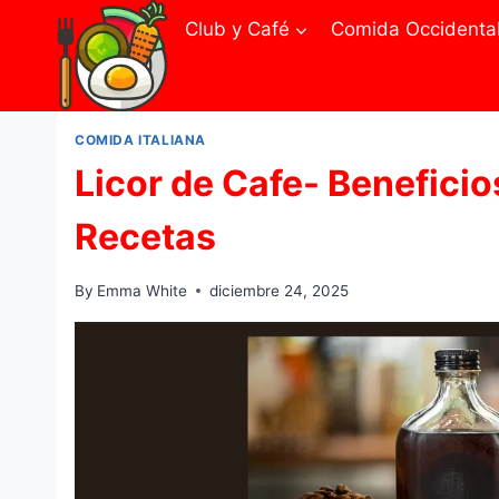
Skip
Club y Café
Comida Occidenta
to
content
COMIDA ITALIANA
Licor de Cafe- Benefici
Recetas
By
Emma White
diciembre 24, 2025