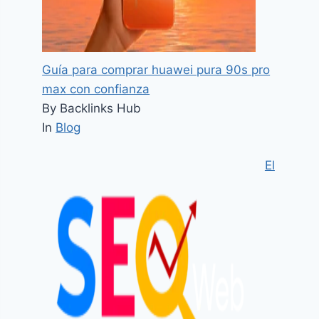
Guía para comprar huawei pura 90s pro
max con confianza
By Backlinks Hub
In
Blog
El