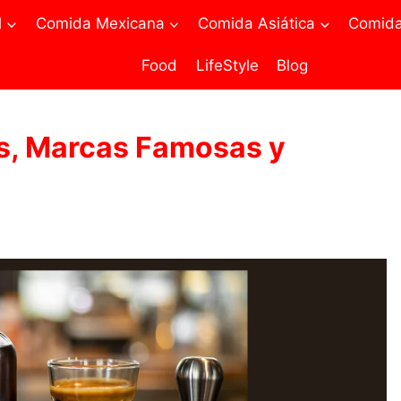
l
Comida Mexicana
Comida Asiática
Comida 
Food
LifeStyle
Blog
os, Marcas Famosas y