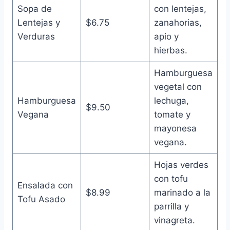
Sopa de
con lentejas,
Lentejas y
$6.75
zanahorias,
Verduras
apio y
hierbas.
Hamburguesa
vegetal con
Hamburguesa
lechuga,
$9.50
Vegana
tomate y
mayonesa
vegana.
Hojas verdes
con tofu
Ensalada con
$8.99
marinado a la
Tofu Asado
parrilla y
vinagreta.