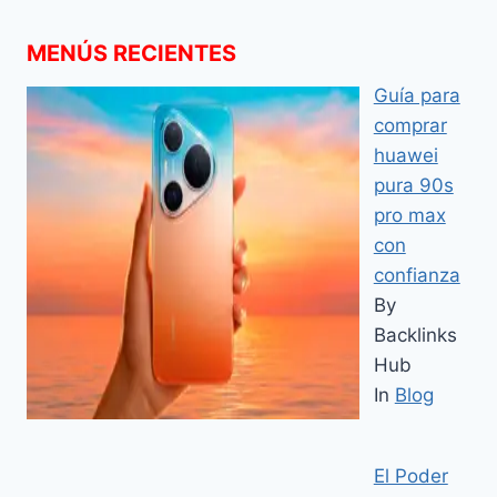
MENÚS RECIENTES
Guía para
comprar
huawei
pura 90s
pro max
con
confianza
By
Backlinks
Hub
In
Blog
El Poder