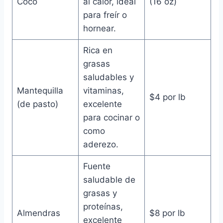
Coco
al calor, ideal
(16 oz)
para freír o
hornear.
Rica en
grasas
saludables y
Mantequilla
vitaminas,
$4 por lb
(de pasto)
excelente
para cocinar o
como
aderezo.
Fuente
saludable de
grasas y
proteínas,
Almendras
$8 por lb
excelente