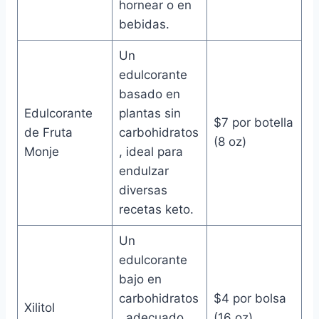
hornear o en
bebidas.
Un
edulcorante
basado en
Edulcorante
plantas sin
$7 por botella
de Fruta
carbohidratos
(8 oz)
Monje
, ideal para
endulzar
diversas
recetas keto.
Un
edulcorante
bajo en
carbohidratos
$4 por bolsa
Xilitol
, adecuado
(16 oz)