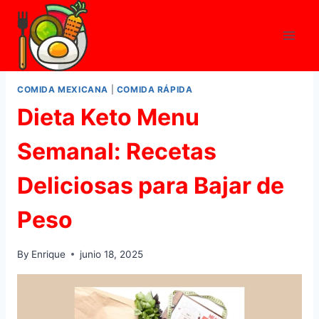
Skip
to
content
COMIDA MEXICANA
|
COMIDA RÁPIDA
Dieta Keto Menu
Semanal: Recetas
Deliciosas para Bajar de
Peso
By
Enrique
junio 18, 2025