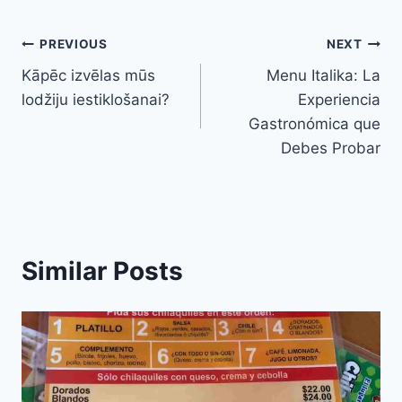
Navegación
PREVIOUS
NEXT
Kāpēc izvēlas mūs
Menu Italika: La
de
lodžiju iestiklošanai?
Experiencia
entradas
Gastronómica que
Debes Probar
Similar Posts