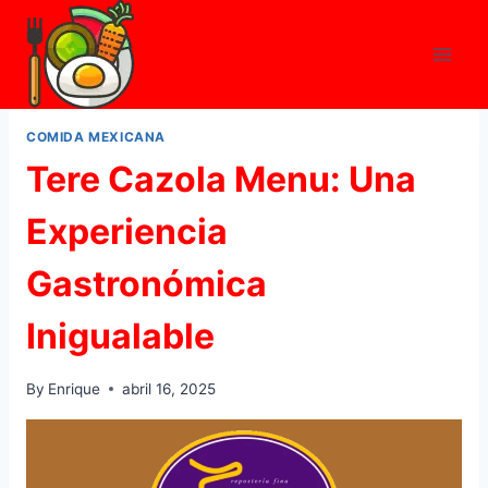
Skip
to
content
COMIDA MEXICANA
Tere Cazola Menu: Una
Experiencia
Gastronómica
Inigualable
By
Enrique
abril 16, 2025