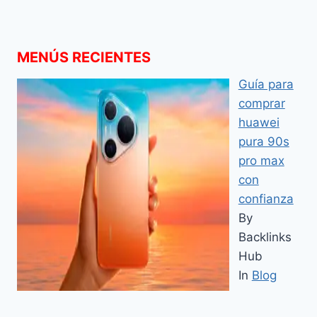
MENÚS RECIENTES
Guía para
comprar
huawei
pura 90s
pro max
con
confianza
By
Backlinks
Hub
In
Blog