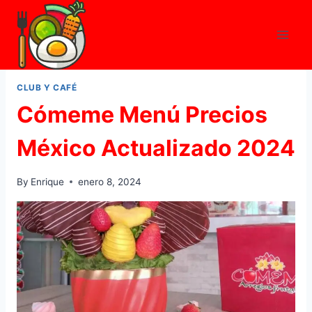
Skip
to
content
CLUB Y CAFÉ
Cómeme Menú Precios
México Actualizado 2024
By
Enrique
enero 8, 2024