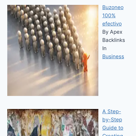
Buzoneo
100%
efectivo
By Apex
Backlinks
In
Business
A Step-
by-Step
Guide to