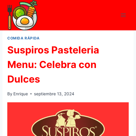
Skip
to
content
COMIDA RÁPIDA
Suspiros Pasteleria
Menu: Celebra con
Dulces
By
Enrique
septiembre 13, 2024