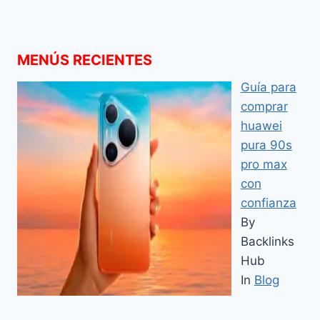
MENÚS RECIENTES
Guía para
comprar
huawei
pura 90s
pro max
con
confianza
By
Backlinks
Hub
In
Blog