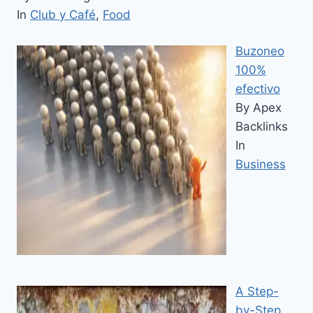
In
Club y Café
,
Food
Buzoneo
100%
efectivo
By Apex
Backlinks
In
Business
A Step-
by-Step