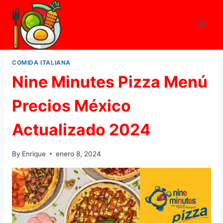
Skip
to
content
COMIDA ITALIANA
Nine Minutes Pizza Menú
Precios México
Actualizado 2024
By
Enrique
enero 8, 2024