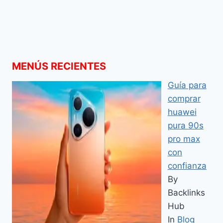
MENÚS RECIENTES
Guía para
comprar
huawei
pura 90s
pro max
con
confianza
By
Backlinks
Hub
In
Blog