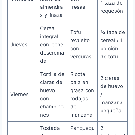
1 taza de
almendra
fresas
requesón
s y linaza
Cereal
Tofu
¾ taza de
integral
revuelto
cereal / 1
Jueves
con leche
con
porción
descrema
verduras
de tofu
da
Tortilla de
Ricota
2 claras
claras de
baja en
de huevo
huevo
grasa con
Viernes
/ 1
con
rodajas
manzana
champiño
de
pequeña
nes
manzana
Tostada
Panquequ
2