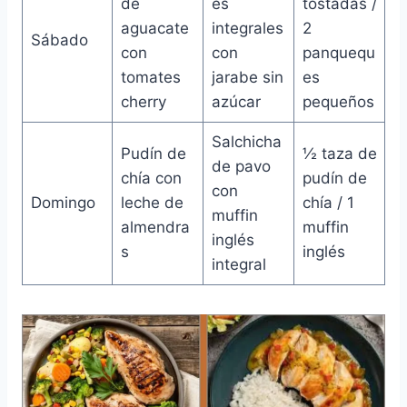
de
es
tostadas /
aguacate
integrales
2
Sábado
con
con
panquequ
tomates
jarabe sin
es
cherry
azúcar
pequeños
Salchicha
Pudín de
½ taza de
de pavo
chía con
pudín de
con
Domingo
leche de
chía / 1
muffin
almendra
muffin
inglés
s
inglés
integral