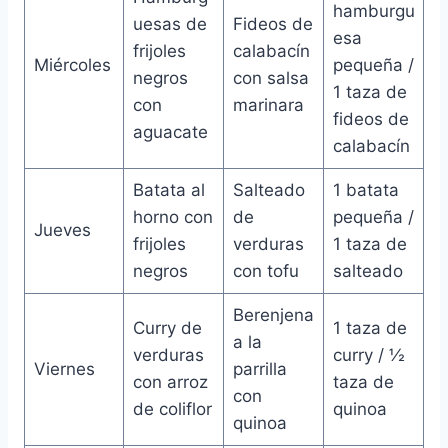
hamburgu
uesas de
Fideos de
esa
frijoles
calabacín
Miércoles
pequeña /
negros
con salsa
1 taza de
con
marinara
fideos de
aguacate
calabacín
Batata al
Salteado
1 batata
horno con
de
pequeña /
Jueves
frijoles
verduras
1 taza de
negros
con tofu
salteado
Berenjena
Curry de
1 taza de
a la
verduras
curry / ½
Viernes
parrilla
con arroz
taza de
con
de coliflor
quinoa
quinoa