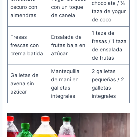
chocolate / ½
oscuro con
con un toque
taza de yogur
almendras
de canela
de coco
1 taza de
Fresas
Ensalada de
fresas / 1 taza
frescas con
frutas baja en
de ensalada
crema batida
azúcar
de frutas
Mantequilla
2 galletas
Galletas de
de maní en
pequeñas / 2
avena sin
galletas
galletas
azúcar
integrales
integrales