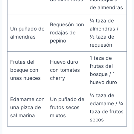
de almendras
¼ taza de
Requesón con
Un puñado de
almendras /
rodajas de
almendras
½ taza de
pepino
requesón
1 taza de
Frutas del
Huevo duro
frutas del
bosque con
con tomates
bosque / 1
unas nueces
cherry
huevo duro
½ taza de
Edamame con
Un puñado de
edamame / ¼
una pizca de
frutos secos
taza de frutos
sal marina
mixtos
secos