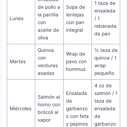
1 taza de
de pollo a
Sopa de
ensalada
la parrilla
lentejas
Lunes
/ 1
con
con pan
rebanada
aceite de
integral
de pan
oliva
Quinoa
½ taza de
Wrap de
con
quinoa / 1
Martes
pavo con
verduras
wrap
hummus
asadas
pequeño
4 oz de
Ensalada
salmón / 1
Salmón al
de
taza de
horno con
Miércoles
garbanzo
ensalada
brócoli al
s con feta
de
vapor
y pepinos
garbanzo