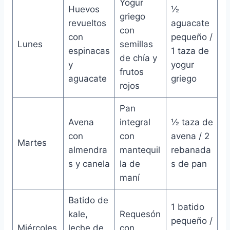
Yogur
Huevos
½
griego
revueltos
aguacate
con
con
pequeño /
Lunes
semillas
espinacas
1 taza de
de chía y
y
yogur
frutos
aguacate
griego
rojos
Pan
Avena
integral
½ taza de
con
con
avena / 2
Martes
almendra
mantequil
rebanada
s y canela
la de
s de pan
maní
Batido de
1 batido
kale,
Requesón
pequeño /
Miércoles
leche de
con