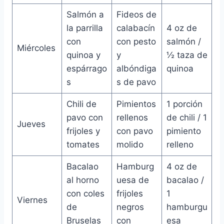
Salmón a
Fideos de
la parrilla
calabacín
4 oz de
con
con pesto
salmón /
Miércoles
quinoa y
y
½ taza de
espárrago
albóndiga
quinoa
s
s de pavo
Chili de
Pimientos
1 porción
pavo con
rellenos
de chili / 1
Jueves
frijoles y
con pavo
pimiento
tomates
molido
relleno
Bacalao
Hamburg
4 oz de
al horno
uesa de
bacalao /
con coles
frijoles
1
Viernes
de
negros
hamburgu
Bruselas
con
esa