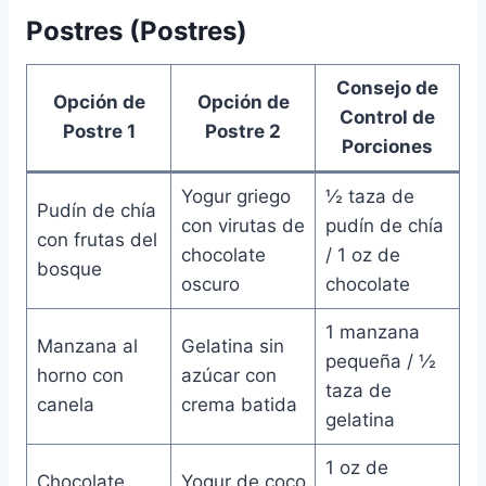
Postres (Postres)
Consejo de
Opción de
Opción de
Control de
Postre 1
Postre 2
Porciones
Yogur griego
½ taza de
Pudín de chía
con virutas de
pudín de chía
con frutas del
chocolate
/ 1 oz de
bosque
oscuro
chocolate
1 manzana
Manzana al
Gelatina sin
pequeña / ½
horno con
azúcar con
taza de
canela
crema batida
gelatina
1 oz de
Chocolate
Yogur de coco