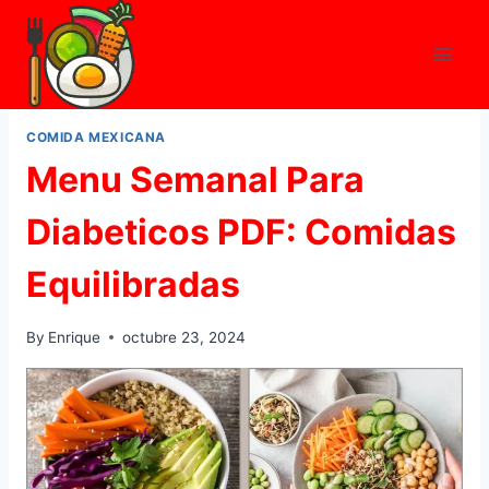
Skip
to
content
COMIDA MEXICANA
Menu Semanal Para
Diabeticos PDF: Comidas
Equilibradas
By
Enrique
octubre 23, 2024