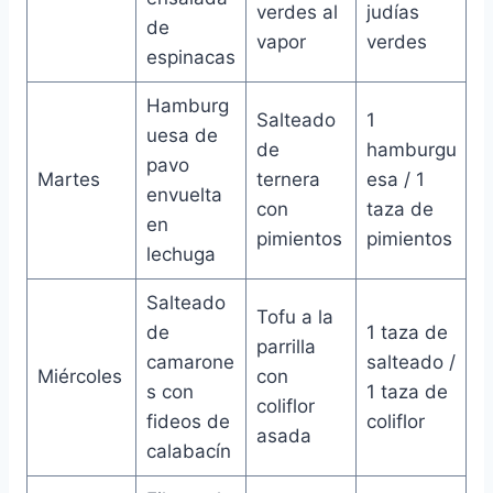
verdes al
judías
de
vapor
verdes
espinacas
Hamburg
Salteado
1
uesa de
de
hamburgu
pavo
Martes
ternera
esa / 1
envuelta
con
taza de
en
pimientos
pimientos
lechuga
Salteado
Tofu a la
de
1 taza de
parrilla
camarone
salteado /
Miércoles
con
s con
1 taza de
coliflor
fideos de
coliflor
asada
calabacín