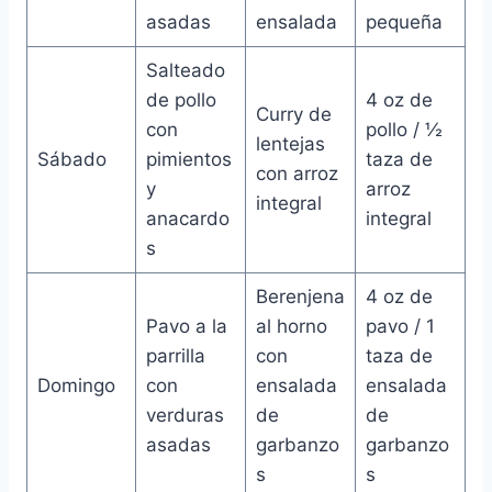
asadas
ensalada
pequeña
Salteado
de pollo
4 oz de
Curry de
con
pollo / ½
lentejas
Sábado
pimientos
taza de
con arroz
y
arroz
integral
anacardo
integral
s
Berenjena
4 oz de
Pavo a la
al horno
pavo / 1
parrilla
con
taza de
Domingo
con
ensalada
ensalada
verduras
de
de
asadas
garbanzo
garbanzo
s
s