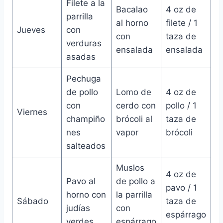
Filete a la
Bacalao
4 oz de
parrilla
al horno
filete / 1
Jueves
con
con
taza de
verduras
ensalada
ensalada
asadas
Pechuga
de pollo
Lomo de
4 oz de
con
cerdo con
pollo / 1
Viernes
champiño
brócoli al
taza de
nes
vapor
brócoli
salteados
Muslos
4 oz de
Pavo al
de pollo a
pavo / 1
horno con
la parrilla
Sábado
taza de
judías
con
espárrago
verdes
espárrago