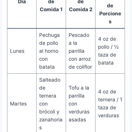
Día
de
de
de
Comida 1
Comida 2
Porcione
s
Pechuga
Pescado
4 oz de
de pollo
a la
pollo / ½
Lunes
al horno
parrilla
taza de
con
con arroz
batata
batata
de coliflor
Salteado
de
Tofu a la
4 oz de
ternera
parrilla
ternera / 1
Martes
con
con
taza de
brócoli y
verduras
verduras
zanahoria
asadas
s