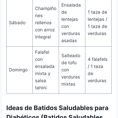
Ensalada
Champiño
de
1 taza de
nes
lentejas
lentejas /
Sábado
rellenos
con
1 taza de
con arroz
verduras
verduras
integral
asadas
Falafel
Salteado
con
4 falafels
de tofu
ensalada
/ 1 taza
Domingo
con
mixta y
de
verduras
salsa
verduras
mixtas
tahini
Ideas de Batidos Saludables para
Diabéticos (Batidos Saludables