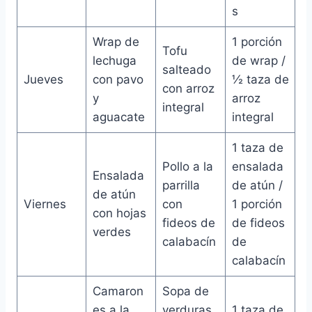
s
Wrap de
1 porción
Tofu
lechuga
de wrap /
salteado
Jueves
con pavo
½ taza de
con arroz
y
arroz
integral
aguacate
integral
1 taza de
Pollo a la
ensalada
Ensalada
parrilla
de atún /
de atún
Viernes
con
1 porción
con hojas
fideos de
de fideos
verdes
calabacín
de
calabacín
Camaron
Sopa de
es a la
verduras
1 taza de