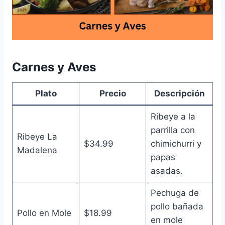
Carnes y Aves
Plato
Precio
Descripción
Ribeye a la
parrilla con
Ribeye La
$34.99
chimichurri y
Madalena
papas
asadas.
Pechuga de
pollo bañada
Pollo en Mole
$18.99
en mole