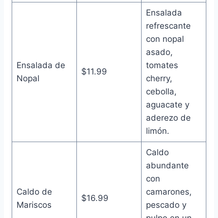
Ensalada
refrescante
con nopal
asado,
Ensalada de
tomates
$11.99
Nopal
cherry,
cebolla,
aguacate y
aderezo de
limón.
Caldo
abundante
con
Caldo de
camarones,
$16.99
Mariscos
pescado y
pulpo en un