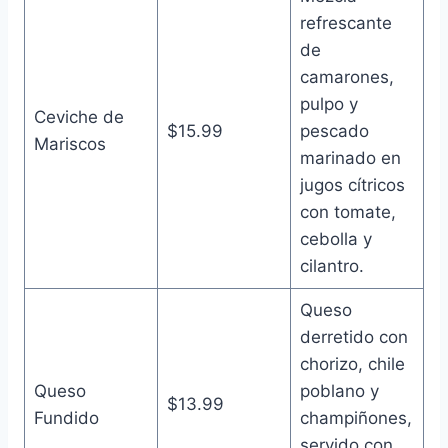
refrescante
de
camarones,
pulpo y
Ceviche de
$15.99
pescado
Mariscos
marinado en
jugos cítricos
con tomate,
cebolla y
cilantro.
Queso
derretido con
chorizo, chile
Queso
poblano y
$13.99
Fundido
champiñones,
servido con