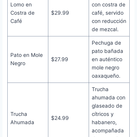
Lomo en
con costra de
Costra de
$29.99
café, servido
Café
con reducción
de mezcal.
Pechuga de
pato bañada
Pato en Mole
$27.99
en auténtico
Negro
mole negro
oaxaqueño.
Trucha
ahumada con
glaseado de
Trucha
cítricos y
$24.99
Ahumada
habanero,
acompañada