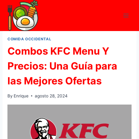
Skip
to
content
COMIDA OCCIDENTAL
Combos KFC Menu Y
Precios: Una Guía para
las Mejores Ofertas
By
Enrique
agosto 28, 2024