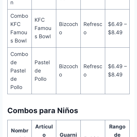
n
Combo
KFC
KFC
Bizcoch
Refresc
$6.49 –
Famou
Famou
o
o
$8.49
s Bowl
s Bowl
Combo
de
Pastel
Bizcoch
Refresc
$6.49 –
Pastel
de
o
o
$8.49
de
Pollo
Pollo
Combos para Niños
Artícul
Rango
Nombr
o
Guarni
de