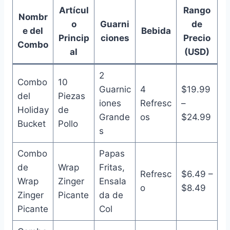
Artícul
Rango
Nombr
o
Guarni
de
e del
Bebida
Princip
ciones
Precio
Combo
al
(USD)
2
Combo
10
Guarnic
4
$19.99
del
Piezas
iones
Refresc
–
Holiday
de
Grande
os
$24.99
Bucket
Pollo
s
Combo
Papas
de
Wrap
Fritas,
Refresc
$6.49 –
Wrap
Zinger
Ensala
o
$8.49
Zinger
Picante
da de
Picante
Col