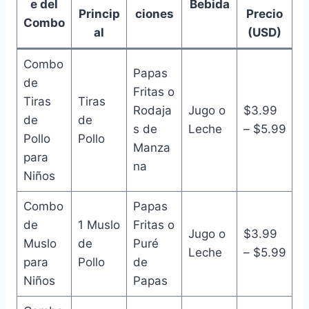
e del
Bebida
Princip
ciones
Precio
Combo
al
(USD)
Combo
Papas
de
Fritas o
Tiras
Tiras
Rodaja
Jugo o
$3.99
de
de
s de
Leche
– $5.99
Pollo
Pollo
Manza
para
na
Niños
Combo
Papas
de
1 Muslo
Fritas o
Jugo o
$3.99
Muslo
de
Puré
Leche
– $5.99
para
Pollo
de
Niños
Papas