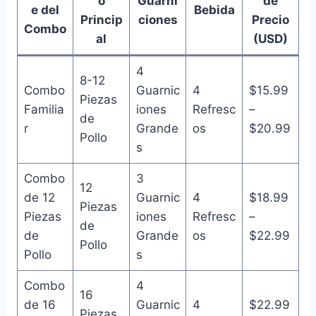
o
Guarni
de
e del
Bebida
Princip
ciones
Precio
Combo
al
(USD)
4
8-12
Combo
Guarnic
4
$15.99
Piezas
Familia
iones
Refresc
–
de
r
Grande
os
$20.99
Pollo
s
Combo
3
12
de 12
Guarnic
4
$18.99
Piezas
Piezas
iones
Refresc
–
de
de
Grande
os
$22.99
Pollo
Pollo
s
Combo
4
16
de 16
Guarnic
4
$22.99
Piezas