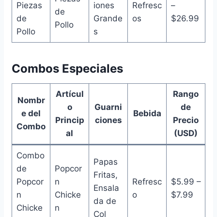
Piezas
iones
Refresc
–
de
de
Grande
os
$26.99
Pollo
Pollo
s
Combos Especiales
Artícul
Rango
Nombr
o
Guarni
de
e del
Bebida
Princip
ciones
Precio
Combo
al
(USD)
Combo
Papas
de
Popcor
Fritas,
Popcor
n
Refresc
$5.99 –
Ensala
n
Chicke
o
$7.99
da de
Chicke
n
Col