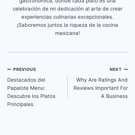
gastronómica, donde cada plato es una
celebración de mi dedicación al arte de crear
experiencias culinarias excepcionales.
¡Saboremos juntos la riqueza de la cocina
mexicana!
Navegación
PREVIOUS
NEXT
Destacados del
Why Are Ratings And
de
Papalote Menu:
Reviews Important For
entradas
Descubre los Platos
A Business
Principales