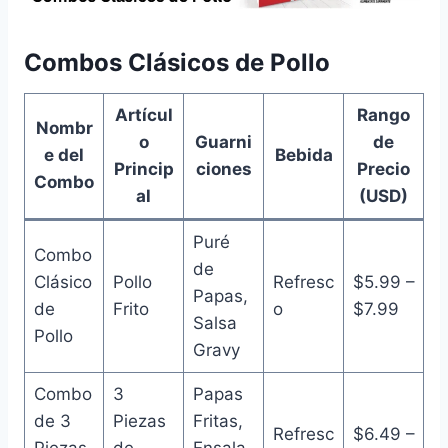
Combos Clásicos de Pollo
Artícul
Rango
Nombr
o
Guarni
de
e del
Bebida
Princip
ciones
Precio
Combo
al
(USD)
Puré
Combo
de
Clásico
Pollo
Refresc
$5.99 –
Papas,
de
Frito
o
$7.99
Salsa
Pollo
Gravy
Combo
3
Papas
de 3
Piezas
Fritas,
Refresc
$6.49 –
Piezas
de
Ensala