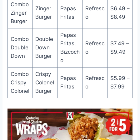
Combo
Zinger
Papas
Refresc
$6.49 –
Zinger
Burger
Fritas
o
$8.49
Burger
Papas
Combo
Double
Fritas,
Refresc
$7.49 –
Double
Down
Bizcoch
o
$9.49
Down
Burger
o
Combo
Crispy
Papas
Refresc
$5.99 –
Crispy
Colonel
Fritas
o
$7.99
Colonel
Burger