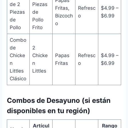
Papas
de 2
Piezas
Fritas,
Refresc
$4.99 –
Piezas
de
Bizcoch
o
$6.99
de
Pollo
o
Pollo
Frito
Combo
de
2
Chicke
Chicke
Papas
Refresc
$4.99 –
n
n
Fritas
o
$6.99
Littles
Littles
Clásico
Combos de Desayuno (si están
disponibles en tu región)
Artícul
Rango