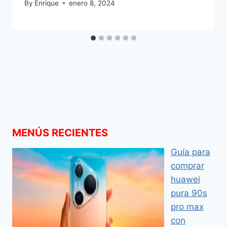
By
Enrique
enero 8, 2024
MENÚS RECIENTES
Guía para
comprar
huawei
pura 90s
pro max
con