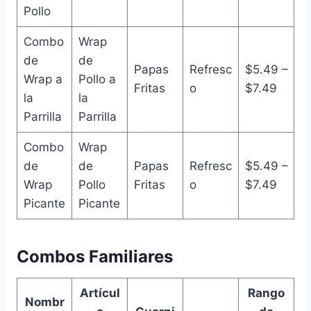
Pollo
Combo
Wrap
de
de
Papas
Refresc
$5.49 –
Wrap a
Pollo a
Fritas
o
$7.49
la
la
Parrilla
Parrilla
Combo
Wrap
de
de
Papas
Refresc
$5.49 –
Wrap
Pollo
Fritas
o
$7.49
Picante
Picante
Combos Familiares
Artícul
Rango
Nombr