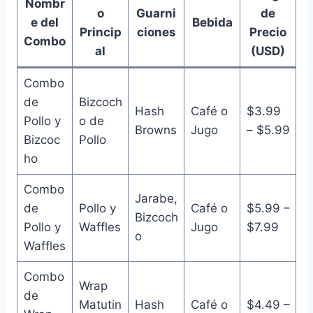
Nombr
o
Guarni
de
e del
Bebida
Princip
ciones
Precio
Combo
al
(USD)
Combo
de
Bizcoch
Hash
Café o
$3.99
Pollo y
o de
Browns
Jugo
– $5.99
Bizcoc
Pollo
ho
Combo
Jarabe,
de
Pollo y
Café o
$5.99 –
Bizcoch
Pollo y
Waffles
Jugo
$7.99
o
Waffles
Combo
Wrap
de
Matutin
Hash
Café o
$4.49 –