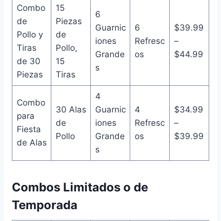
Combo
15
6
de
Piezas
Guarnic
6
$39.99
Pollo y
de
iones
Refresc
–
Tiras
Pollo,
Grande
os
$44.99
de 30
15
s
Piezas
Tiras
4
Combo
30 Alas
Guarnic
4
$34.99
para
de
iones
Refresc
–
Fiesta
Pollo
Grande
os
$39.99
de Alas
s
Combos Limitados o de
Temporada