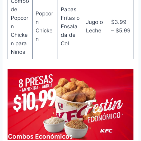
Combo
de
Papas
Popcor
Popcor
Fritas o
n
Jugo o
$3.99
n
Ensala
Chicke
Leche
– $5.99
Chicke
da de
n
n para
Col
Niños