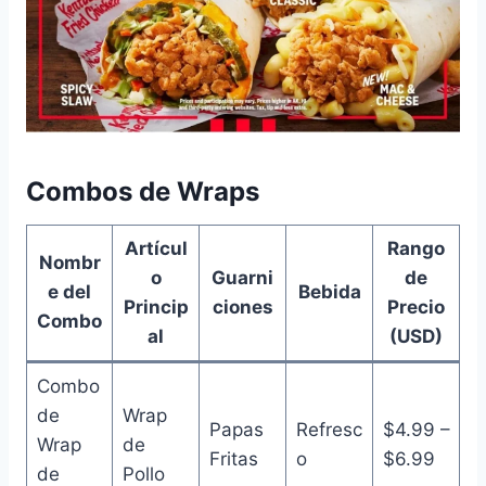
Combos de Wraps
Artícul
Rango
Nombr
o
Guarni
de
e del
Bebida
Princip
ciones
Precio
Combo
al
(USD)
Combo
de
Wrap
Papas
Refresc
$4.99 –
Wrap
de
Fritas
o
$6.99
de
Pollo