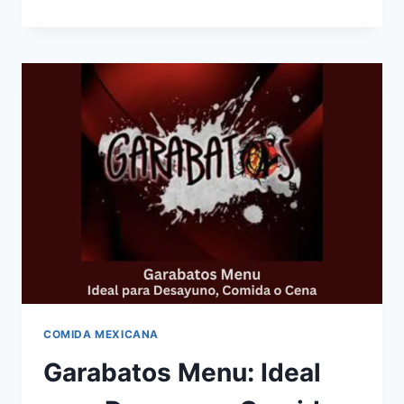
N
OUT
MENU:
TODO
LO
QUE
DEBES
SABER
ANTES
DE
ORDENAR
COMIDA MEXICANA
Garabatos Menu: Ideal